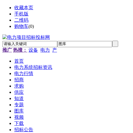
收藏本页
手机版
二维码
购物车
(
0
)
推广
热搜：
设备
电力
产
首页
电力系统招标资讯
电力行情
招商
求购
供应
知道
专题
图库
视频
下载
招标公告